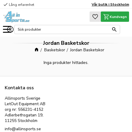
check
Vår butik i Stockholm
Lång erfarenhet
Meny
Favoriter
Kundvagn
Jordan Basketskor
Basketskor
Jordan Basketskor
Inga produkter hittades.
Kontakta oss
Allinsports Sverige
LetOut Equipment AB
org nr: 556231-4152
Adlerbethsgatan 19,
11255 Stockholm
info@allinsports.se