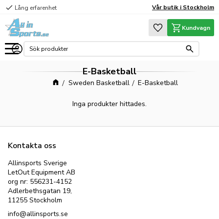
check
Vår butik i Stockholm
Lång erfarenhet
Meny
Favoriter
Kundvagn
E-Basketball
Sweden Basketball
E-Basketball
Inga produkter hittades.
Kontakta oss
Allinsports Sverige
LetOut Equipment AB
org nr: 556231-4152
Adlerbethsgatan 19,
11255 Stockholm
info@allinsports.se