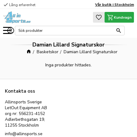
check
Vår butik i Stockholm
Lång erfarenhet
Meny
Favoriter
Kundvagn
Damian Lillard Signaturskor
Basketskor
Damian Lillard Signaturskor
Inga produkter hittades.
Kontakta oss
Allinsports Sverige
LetOut Equipment AB
org nr: 556231-4152
Adlerbethsgatan 19,
11255 Stockholm
info@allinsports.se