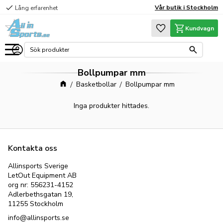
check
Vår butik i Stockholm
Lång erfarenhet
Meny
Favoriter
Kundvagn
Bollpumpar mm
Basketbollar
Bollpumpar mm
Inga produkter hittades.
Kontakta oss
Allinsports Sverige
LetOut Equipment AB
org nr: 556231-4152
Adlerbethsgatan 19,
11255 Stockholm
info@allinsports.se