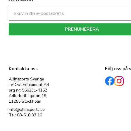
PRENUMERERA
Dina personuppgifter behandlas i enlighet med vår
integritetspolicy
.
Kontakta oss
Följ oss på 
Allinsports Sverige
LetOut Equipment AB
org nr: 556231-4152
Adlerbethsgatan 19,
11255 Stockholm
info@allinsports.se
Tel: 08-618 33 10