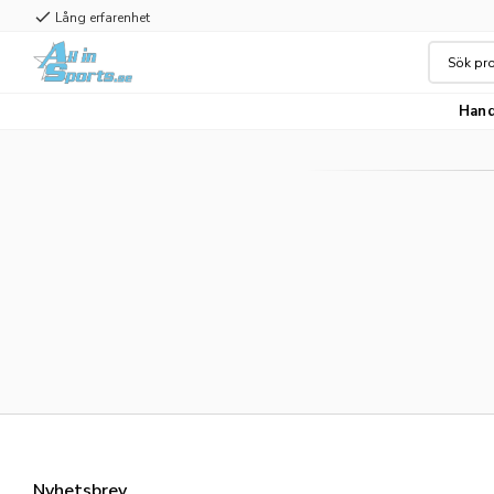
check
Lång erfarenhet
Hand
Nyhetsbrev