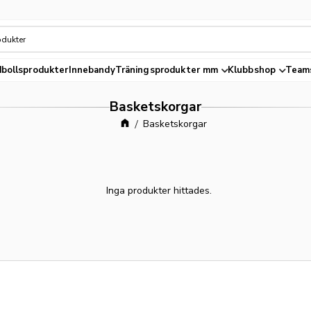
bollsprodukter
Innebandy
Träningsprodukter mm
Klubbshop
Team
Basketskorgar
Basketskorgar
Inga produkter hittades.