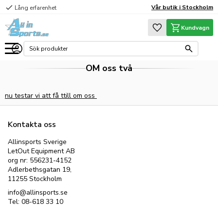
check
Vår butik i Stockholm
Lång erfarenhet
Meny
Favoriter
Kundvagn
OM oss två
nu testar vi att få ttill om oss
Kontakta oss
Allinsports Sverige
LetOut Equipment AB
org nr: 556231-4152
Adlerbethsgatan 19,
11255 Stockholm
info@allinsports.se
Tel: 08-618 33 10